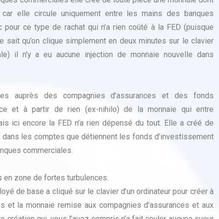
r car elle circule uniquement entre les mains des banques
 pour ce type de rachat qui n’a rien coûté à la FED (puisque
 sait qu’on clique simplement en deux minutes sur le clavier
ale) il n’y a eu aucune injection de monnaie nouvelle dans
tres auprès des compagnies d’assurances et des fonds
e et à partir de rien (ex-nihilo) de la monnaie qui entre
s ici encore la FED n’a rien dépensé du tout. Elle a créé de
ve dans les comptes que détiennent les fonds d’investissement
anques commerciales.
 en zone de fortes turbulences.
yé de base a cliqué sur le clavier d’un ordinateur pour créer à
ues et la monnaie remise aux compagnies d’assurances et aux
e création qui, vous l’avez compris n’a fait couler aucune sueur