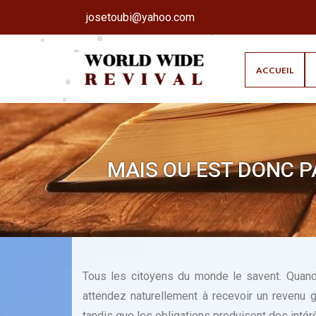
josetoubi@yahoo.com
ACCUEIL
MAIS OU EST DONC P
Tous les citoyens du monde le savent. Quand
attendez naturellement à recevoir un revenu 
tandis que les obligations produisent des intér