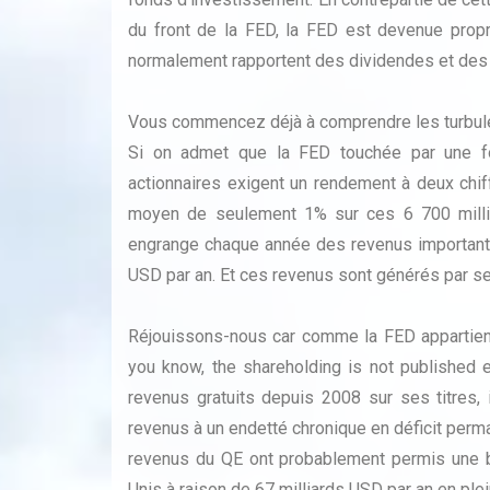
du front de la FED, la FED est devenue propri
normalement rapportent des dividendes et des i
Vous commencez déjà à comprendre les turbulen
Si on admet que la FED touchée par une for
actionnaires exigent un rendement à deux chif
moyen de seulement 1% sur ces 6 700 millia
engrange chaque année des revenus importants 
USD par an. Et ces revenus sont générés par ses t
Réjouissons-nous car comme la FED appartient 
you know, the shareholding is not published
revenus gratuits depuis 2008 sur ses titres, 
revenus à un endetté chronique en déficit perma
revenus du QE ont probablement permis une b
Unis à raison de 67 milliards USD par an en ple