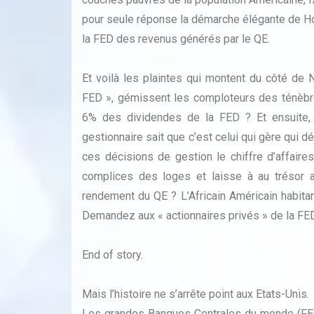
pour seule réponse la démarche élégante de Hol
la FED des revenus générés par le QE.
Et voilà les plaintes qui montent du côté de
FED », gémissent les comploteurs des ténèbres
6% des dividendes de la FED ? Et ensuite, 
gestionnaire sait que c’est celui qui gère qui 
ces décisions de gestion le chiffre d’affair
complices des loges et laisse à au trésor a
rendement du QE ? L’Africain Américain habitan
Demandez aux « actionnaires privés » de la FED
End of story.
Mais l’histoire ne s’arrête point aux Etats-Unis.
Les grandes Banques Centrales du monde (FED