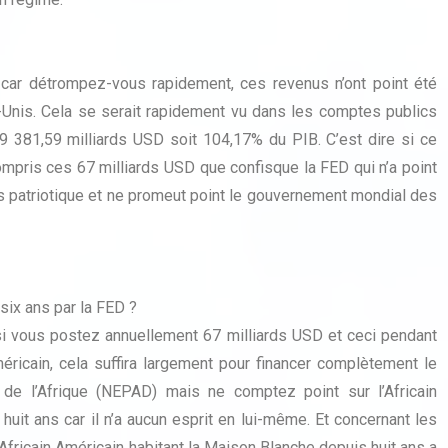
r car détrompez-vous rapidement, ces revenus n’ont point été
Unis. Cela se serait rapidement vu dans les comptes publics
9 381,59 milliards USD soit 104,17% du PIB. C’est dire si ce
compris ces 67 milliards USD que confisque la FED qui n’a point
rès patriotique et ne promeut point le gouvernement mondial des
six ans par la FED ?
si vous postez annuellement 67 milliards USD et ceci pendant
ricain, cela suffira largement pour financer complètement le
de l’Afrique (NEPAD) mais ne comptez point sur l’Africain
huit ans car il n’a aucun esprit en lui-même. Et concernant les
Africain Américain habitant la Maison Blanche depuis huit ans a