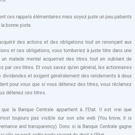
nt ces rappels élémentaires mais soyez juste un peu patients
 la bonne piste.
’acquérir des actions et des obligations tout en renonçant aux
tions et ces obligations, vous tomberiez à juste titre dans une
 un malade mental acquerrait des titres tout en oubliant de
s par ces titres. Et vous savez qu’en général, les actionnaires
de dividendes et exigent généralement des rendements à deux
vident pour vous que si vous détenez des titres, vous réclamez
us détenez ces titres.
ue la Banque Centrale appartient à…l’Etat. Il est vrai que
 n’est toujours pas visible sur son site web (You know, it is
vernance and transparency). Donc si la Banque Centrale gagne
 si elle en perd, cette perte revient de droit à l’Etat.