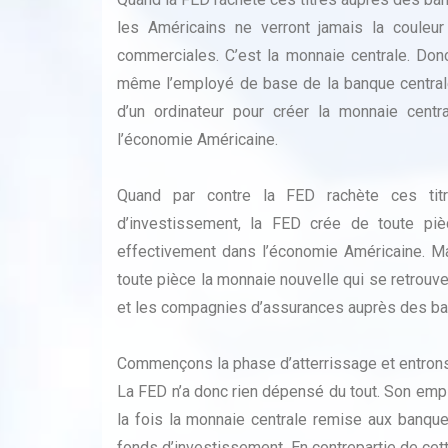
les Américains ne verront jamais la couleu
commerciales. C’est la monnaie centrale. Donc
même l’employé de base de la banque centrale
d’un ordinateur pour créer la monnaie centr
l’économie Américaine.
Quand par contre la FED rachète ces ti
d’investissement, la FED crée de toute pièc
effectivement dans l’économie Américaine. Mai
toute pièce la monnaie nouvelle qui se retrou
et les compagnies d’assurances auprès des b
Commençons la phase d’atterrissage et entrons
La FED n’a donc rien dépensé du tout. Son emplo
la fois la monnaie centrale remise aux banq
fonds d’investissement. En contrepartie de cett