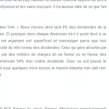
lywood et les vains discours. Il n’a aucune idée de ce que fait
 New-York. « Nous n’avons droit qu’à 6% des dividendes de la
. Et pourquoi donc chaque Américain n’a-t-il point droit à ce
cet argument est superficiel et mensonger parce que tout
décide du réel niveau des dividendes. Celui qui gère absorbe par
es par des milliers de charges en sa faveur ou en faveur des
méricain 94% d’un risible dividende. Donc où est passé le
t pour quelques mois encore la maison blanche n’en sait rien.
.
, BCE, Banque du Japon, Banque d’Angleterre principalement)