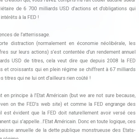
étaire de 6 700 milliards USD d’actions et d’obligations qui
ntérêts à la FED !
ces de l’atterrissage.
te distraction (normalement en économie néolibérale, les
fres sur leurs actions) s’est contentée d’un rendement annuel
rds USD de titres, cela veut dire que depuis 2008 la FED
et croissants qui en plein régime se chiffrent à 67 milliards
itres qui ne lui ont d’ailleurs rien coûté !
en principe à l’Etat Américain (but we are not sure because,
 even on the FED’s web site) et comme la FED engrange des
il est évident que la FED doit naturellement avoir versé ces
nent qui s’appelle…l’Etat Américain. Donc en toute logique, ces
aisse annuelle de la dette publique monstrueuse des Etats-
in régime.